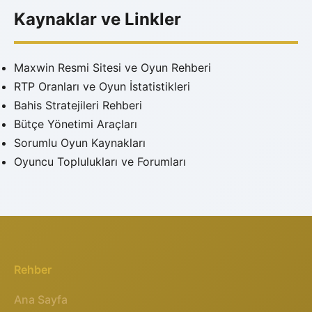
Kaynaklar ve Linkler
Maxwin Resmi Sitesi ve Oyun Rehberi
RTP Oranları ve Oyun İstatistikleri
Bahis Stratejileri Rehberi
Bütçe Yönetimi Araçları
Sorumlu Oyun Kaynakları
Oyuncu Toplulukları ve Forumları
Rehber
Ana Sayfa