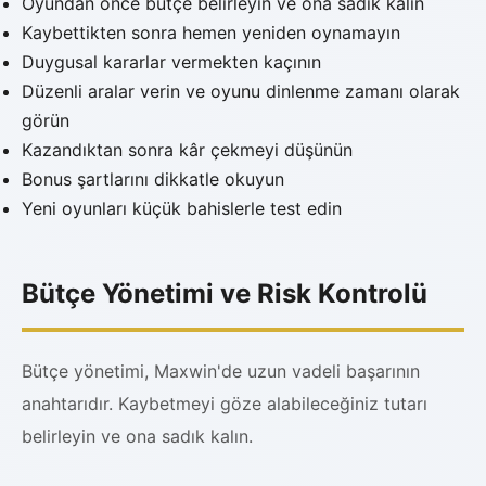
Oyundan önce bütçe belirleyin ve ona sadık kalın
Kaybettikten sonra hemen yeniden oynamayın
Duygusal kararlar vermekten kaçının
Düzenli aralar verin ve oyunu dinlenme zamanı olarak
görün
Kazandıktan sonra kâr çekmeyi düşünün
Bonus şartlarını dikkatle okuyun
Yeni oyunları küçük bahislerle test edin
Bütçe Yönetimi ve Risk Kontrolü
Bütçe yönetimi, Maxwin'de uzun vadeli başarının
anahtarıdır. Kaybetmeyi göze alabileceğiniz tutarı
belirleyin ve ona sadık kalın.