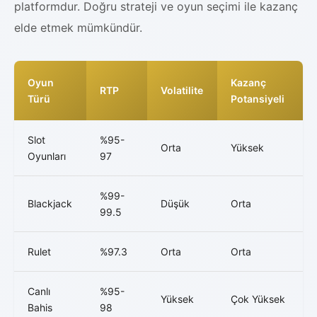
platformdur. Doğru strateji ve oyun seçimi ile kazanç
elde etmek mümkündür.
Oyun
Kazanç
RTP
Volatilite
Türü
Potansiyeli
Slot
%95-
Orta
Yüksek
Oyunları
97
%99-
Blackjack
Düşük
Orta
99.5
Rulet
%97.3
Orta
Orta
Canlı
%95-
Yüksek
Çok Yüksek
Bahis
98