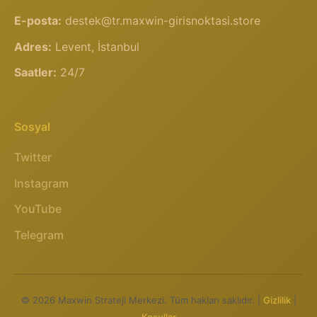
E-posta:
destek@tr.maxwin-girisnoktasi.store
Adres:
Levent, İstanbul
Saatler:
24/7
Sosyal
Twitter
Instagram
YouTube
Telegram
© 2026 Maxwin Strateji Merkezi. Tüm hakları saklıdır. |
Gizlilik
|