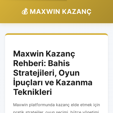
💰 MAXWIN KAZANÇ
Maxwin Kazanç
Rehberi: Bahis
Stratejileri, Oyun
İpuçları ve Kazanma
Teknikleri
Maxwin platformunda kazanç elde etmek için
pratik stratejiler, oyun seçimi, bütçe yönetimi