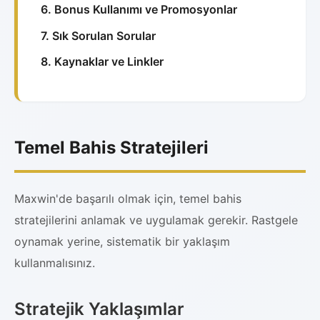
6. Bonus Kullanımı ve Promosyonlar
7. Sık Sorulan Sorular
8. Kaynaklar ve Linkler
Temel Bahis Stratejileri
Maxwin'de başarılı olmak için, temel bahis
stratejilerini anlamak ve uygulamak gerekir. Rastgele
oynamak yerine, sistematik bir yaklaşım
kullanmalısınız.
Stratejik Yaklaşımlar