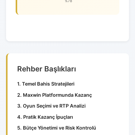
%78
Rehber Başlıkları
1. Temel Bahis Stratejileri
2. Maxwin Platformunda Kazanç
3. Oyun Seçimi ve RTP Analizi
4. Pratik Kazanç İpuçları
5. Bütçe Yönetimi ve Risk Kontrolü