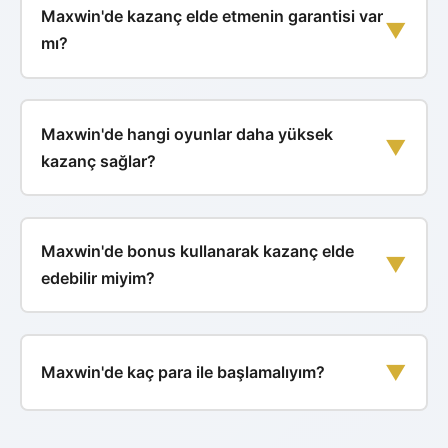
Maxwin'de kazanç elde etmenin garantisi var
▼
mı?
Maxwin'de hangi oyunlar daha yüksek
▼
kazanç sağlar?
Maxwin'de bonus kullanarak kazanç elde
▼
edebilir miyim?
▼
Maxwin'de kaç para ile başlamalıyım?