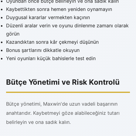
Oyundan önce bütçe belirleyin ve ona sadık kalın
Kaybettikten sonra hemen yeniden oynamayın
Duygusal kararlar vermekten kaçının
Düzenli aralar verin ve oyunu dinlenme zamanı olarak
görün
Kazandıktan sonra kâr çekmeyi düşünün
Bonus şartlarını dikkatle okuyun
Yeni oyunları küçük bahislerle test edin
Bütçe Yönetimi ve Risk Kontrolü
Bütçe yönetimi, Maxwin'de uzun vadeli başarının
anahtarıdır. Kaybetmeyi göze alabileceğiniz tutarı
belirleyin ve ona sadık kalın.