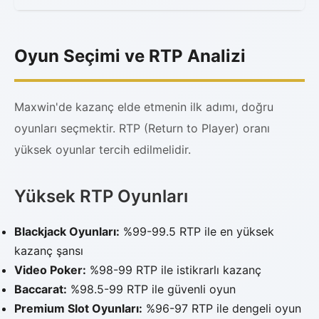
Oyun Seçimi ve RTP Analizi
Maxwin'de kazanç elde etmenin ilk adımı, doğru
oyunları seçmektir. RTP (Return to Player) oranı
yüksek oyunlar tercih edilmelidir.
Yüksek RTP Oyunları
Blackjack Oyunları:
%99-99.5 RTP ile en yüksek
kazanç şansı
Video Poker:
%98-99 RTP ile istikrarlı kazanç
Baccarat:
%98.5-99 RTP ile güvenli oyun
Premium Slot Oyunları:
%96-97 RTP ile dengeli oyun