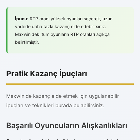
İpucu:
RTP oranı yüksek oyunları seçerek, uzun
vadede daha fazla kazanç elde edebilirsiniz.
Maxwin'deki tüm oyunların RTP oranları açıkça
belirtilmiştir.
Pratik Kazanç İpuçları
Maxwin'de kazanç elde etmek için uygulanabilir
ipuçları ve teknikleri burada bulabilirsiniz.
Başarılı Oyuncuların Alışkanlıkları