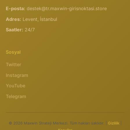
E-posta:
destek@tr.maxwin-girisnoktasi.store
Adres:
Levent, İstanbul
Saatler:
24/7
Sosyal
Twitter
Instagram
YouTube
Telegram
© 2026 Maxwin Strateji Merkezi. Tüm hakları saklıdır. |
Gizlilik
|