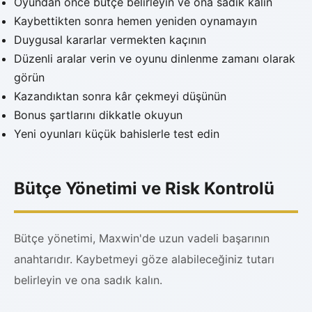
Oyundan önce bütçe belirleyin ve ona sadık kalın
Kaybettikten sonra hemen yeniden oynamayın
Duygusal kararlar vermekten kaçının
Düzenli aralar verin ve oyunu dinlenme zamanı olarak
görün
Kazandıktan sonra kâr çekmeyi düşünün
Bonus şartlarını dikkatle okuyun
Yeni oyunları küçük bahislerle test edin
Bütçe Yönetimi ve Risk Kontrolü
Bütçe yönetimi, Maxwin'de uzun vadeli başarının
anahtarıdır. Kaybetmeyi göze alabileceğiniz tutarı
belirleyin ve ona sadık kalın.