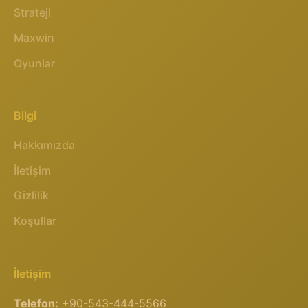
Strateji
Maxwin
Oyunlar
Bilgi
Hakkımızda
İletişim
Gizlilik
Koşullar
İletişim
Telefon:
+90-543-444-5566