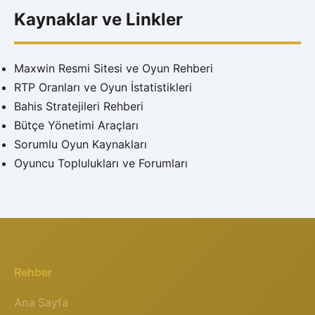
Kaynaklar ve Linkler
Maxwin Resmi Sitesi ve Oyun Rehberi
RTP Oranları ve Oyun İstatistikleri
Bahis Stratejileri Rehberi
Bütçe Yönetimi Araçları
Sorumlu Oyun Kaynakları
Oyuncu Toplulukları ve Forumları
Rehber
Ana Sayfa