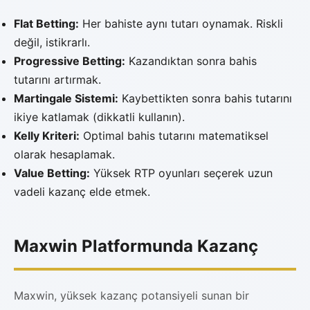
Flat Betting:
Her bahiste aynı tutarı oynamak. Riskli
değil, istikrarlı.
Progressive Betting:
Kazandıktan sonra bahis
tutarını artırmak.
Martingale Sistemi:
Kaybettikten sonra bahis tutarını
ikiye katlamak (dikkatli kullanın).
Kelly Kriteri:
Optimal bahis tutarını matematiksel
olarak hesaplamak.
Value Betting:
Yüksek RTP oyunları seçerek uzun
vadeli kazanç elde etmek.
Maxwin Platformunda Kazanç
Maxwin, yüksek kazanç potansiyeli sunan bir