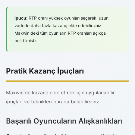
İpucu:
RTP oranı yüksek oyunları seçerek, uzun
vadede daha fazla kazanç elde edebilirsiniz.
Maxwin'deki tüm oyunların RTP oranları açıkça
belirtilmiştir.
Pratik Kazanç İpuçları
Maxwin'de kazanç elde etmek için uygulanabilir
ipuçları ve teknikleri burada bulabilirsiniz.
Başarılı Oyuncuların Alışkanlıkları