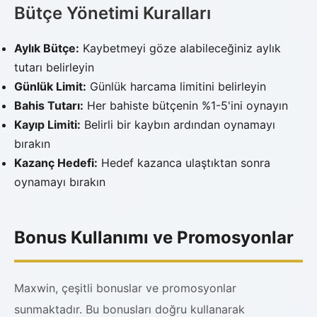
Bütçe Yönetimi Kuralları
Aylık Bütçe:
Kaybetmeyi göze alabileceğiniz aylık
tutarı belirleyin
Günlük Limit:
Günlük harcama limitini belirleyin
Bahis Tutarı:
Her bahiste bütçenin %1-5'ini oynayın
Kayıp Limiti:
Belirli bir kaybın ardından oynamayı
bırakın
Kazanç Hedefi:
Hedef kazanca ulaştıktan sonra
oynamayı bırakın
Bonus Kullanımı ve Promosyonlar
Maxwin, çeşitli bonuslar ve promosyonlar
sunmaktadır. Bu bonusları doğru kullanarak