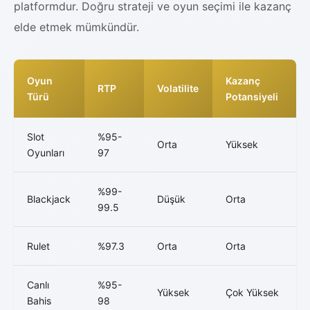
platformdur. Doğru strateji ve oyun seçimi ile kazanç
elde etmek mümkündür.
Oyun
Kazanç
RTP
Volatilite
Türü
Potansiyeli
Slot
%95-
Orta
Yüksek
Oyunları
97
%99-
Blackjack
Düşük
Orta
99.5
Rulet
%97.3
Orta
Orta
Canlı
%95-
Yüksek
Çok Yüksek
Bahis
98