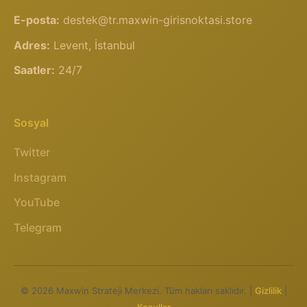
E-posta:
destek@tr.maxwin-girisnoktasi.store
Adres:
Levent, İstanbul
Saatler:
24/7
Sosyal
Twitter
Instagram
YouTube
Telegram
© 2026 Maxwin Strateji Merkezi. Tüm hakları saklıdır. |
Gizlilik
|