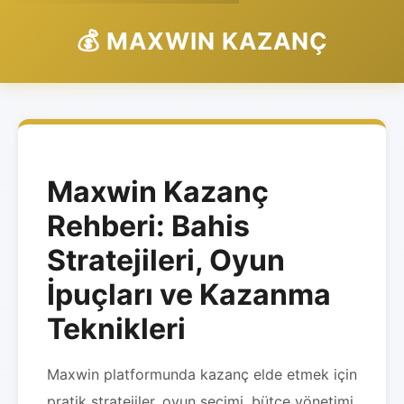
💰 MAXWIN KAZANÇ
Maxwin Kazanç
Rehberi: Bahis
Stratejileri, Oyun
İpuçları ve Kazanma
Teknikleri
Maxwin platformunda kazanç elde etmek için
pratik stratejiler, oyun seçimi, bütçe yönetimi