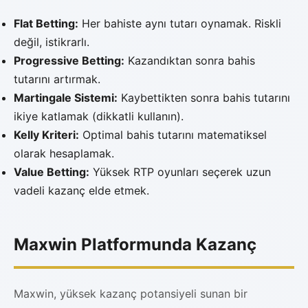
Flat Betting:
Her bahiste aynı tutarı oynamak. Riskli
değil, istikrarlı.
Progressive Betting:
Kazandıktan sonra bahis
tutarını artırmak.
Martingale Sistemi:
Kaybettikten sonra bahis tutarını
ikiye katlamak (dikkatli kullanın).
Kelly Kriteri:
Optimal bahis tutarını matematiksel
olarak hesaplamak.
Value Betting:
Yüksek RTP oyunları seçerek uzun
vadeli kazanç elde etmek.
Maxwin Platformunda Kazanç
Maxwin, yüksek kazanç potansiyeli sunan bir