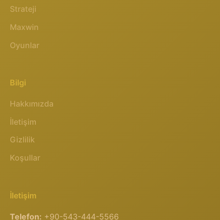
Strateji
Maxwin
Oyunlar
Bilgi
Hakkımızda
İletişim
Gizlilik
Koşullar
İletişim
Telefon:
+90-543-444-5566