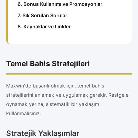
6. Bonus Kullanımı ve Promosyonlar
7. Sık Sorulan Sorular
8. Kaynaklar ve Linkler
Temel Bahis Stratejileri
Maxwin'de başarılı olmak için, temel bahis
stratejilerini anlamak ve uygulamak gerekir. Rastgele
oynamak yerine, sistematik bir yaklaşım
kullanmalısınız.
Stratejik Yaklaşımlar