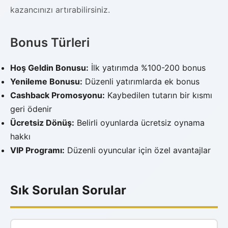
kazancınızı artırabilirsiniz.
Bonus Türleri
Hoş Geldin Bonusu:
İlk yatırımda %100-200 bonus
Yenileme Bonusu:
Düzenli yatırımlarda ek bonus
Cashback Promosyonu:
Kaybedilen tutarın bir kısmı
geri ödenir
Ücretsiz Dönüş:
Belirli oyunlarda ücretsiz oynama
hakkı
VIP Programı:
Düzenli oyuncular için özel avantajlar
Sık Sorulan Sorular