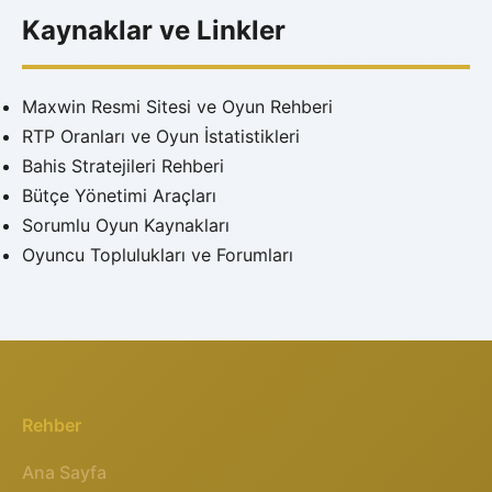
Kaynaklar ve Linkler
Maxwin Resmi Sitesi ve Oyun Rehberi
RTP Oranları ve Oyun İstatistikleri
Bahis Stratejileri Rehberi
Bütçe Yönetimi Araçları
Sorumlu Oyun Kaynakları
Oyuncu Toplulukları ve Forumları
Rehber
Ana Sayfa