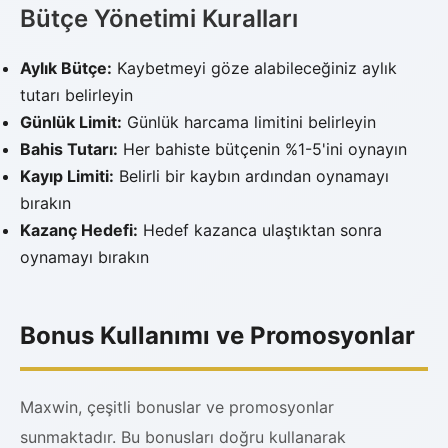
Bütçe Yönetimi Kuralları
Aylık Bütçe:
Kaybetmeyi göze alabileceğiniz aylık
tutarı belirleyin
Günlük Limit:
Günlük harcama limitini belirleyin
Bahis Tutarı:
Her bahiste bütçenin %1-5'ini oynayın
Kayıp Limiti:
Belirli bir kaybın ardından oynamayı
bırakın
Kazanç Hedefi:
Hedef kazanca ulaştıktan sonra
oynamayı bırakın
Bonus Kullanımı ve Promosyonlar
Maxwin, çeşitli bonuslar ve promosyonlar
sunmaktadır. Bu bonusları doğru kullanarak