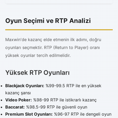
Oyun Seçimi ve RTP Analizi
Maxwin'de kazanç elde etmenin ilk adımı, doğru
oyunları seçmektir. RTP (Return to Player) oranı
yüksek oyunlar tercih edilmelidir.
Yüksek RTP Oyunları
Blackjack Oyunları:
%99-99.5 RTP ile en yüksek
kazanç şansı
Video Poker:
%98-99 RTP ile istikrarlı kazanç
Baccarat:
%98.5-99 RTP ile güvenli oyun
Premium Slot Oyunları:
%96-97 RTP ile dengeli oyun