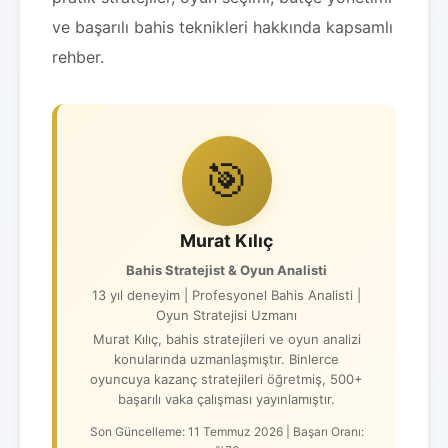
ve başarılı bahis teknikleri hakkında kapsamlı
rehber.
🎯
Murat Kılıç
Bahis Stratejist & Oyun Analisti
13 yıl deneyim | Profesyonel Bahis Analisti |
Oyun Stratejisi Uzmanı
Murat Kılıç, bahis stratejileri ve oyun analizi
konularında uzmanlaşmıştır. Binlerce
oyuncuya kazanç stratejileri öğretmiş, 500+
başarılı vaka çalışması yayınlamıştır.
Son Güncelleme: 11 Temmuz 2026 | Başarı Oranı: