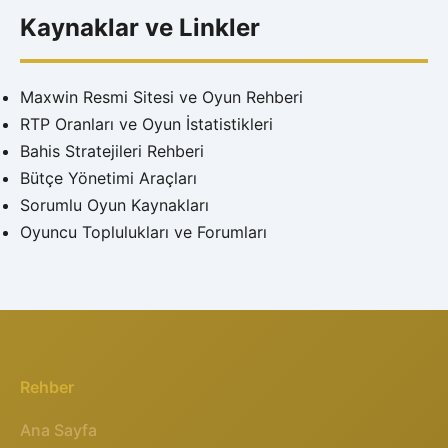
Kaynaklar ve Linkler
Maxwin Resmi Sitesi ve Oyun Rehberi
RTP Oranları ve Oyun İstatistikleri
Bahis Stratejileri Rehberi
Bütçe Yönetimi Araçları
Sorumlu Oyun Kaynakları
Oyuncu Toplulukları ve Forumları
Rehber
Ana Sayfa