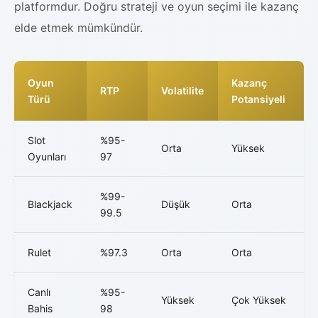
platformdur. Doğru strateji ve oyun seçimi ile kazanç
elde etmek mümkündür.
Oyun
Kazanç
RTP
Volatilite
Türü
Potansiyeli
Slot
%95-
Orta
Yüksek
Oyunları
97
%99-
Blackjack
Düşük
Orta
99.5
Rulet
%97.3
Orta
Orta
Canlı
%95-
Yüksek
Çok Yüksek
Bahis
98