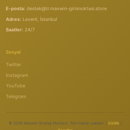
E-posta:
destek@tr.maxwin-girisnoktasi.store
Adres:
Levent, İstanbul
Saatler:
24/7
Sosyal
Twitter
Instagram
YouTube
Telegram
© 2026 Maxwin Strateji Merkezi. Tüm hakları saklıdır. |
Gizlilik
|