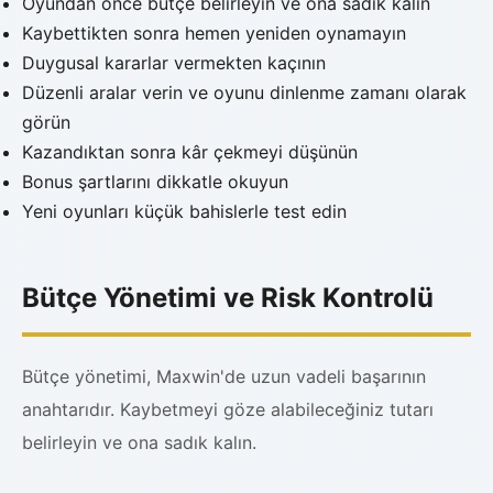
Oyundan önce bütçe belirleyin ve ona sadık kalın
Kaybettikten sonra hemen yeniden oynamayın
Duygusal kararlar vermekten kaçının
Düzenli aralar verin ve oyunu dinlenme zamanı olarak
görün
Kazandıktan sonra kâr çekmeyi düşünün
Bonus şartlarını dikkatle okuyun
Yeni oyunları küçük bahislerle test edin
Bütçe Yönetimi ve Risk Kontrolü
Bütçe yönetimi, Maxwin'de uzun vadeli başarının
anahtarıdır. Kaybetmeyi göze alabileceğiniz tutarı
belirleyin ve ona sadık kalın.