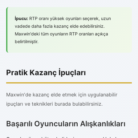
İpucu:
RTP oranı yüksek oyunları seçerek, uzun
vadede daha fazla kazanç elde edebilirsiniz.
Maxwin'deki tüm oyunların RTP oranları açıkça
belirtilmiştir.
Pratik Kazanç İpuçları
Maxwin'de kazanç elde etmek için uygulanabilir
ipuçları ve teknikleri burada bulabilirsiniz.
Başarılı Oyuncuların Alışkanlıkları