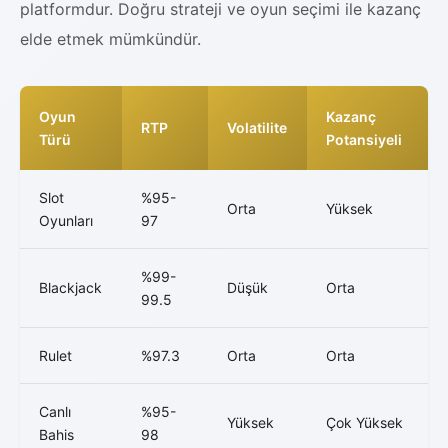
platformdur. Doğru strateji ve oyun seçimi ile kazanç
elde etmek mümkündür.
Oyun
Kazanç
RTP
Volatilite
Türü
Potansiyeli
Slot
%95-
Orta
Yüksek
Oyunları
97
%99-
Blackjack
Düşük
Orta
99.5
Rulet
%97.3
Orta
Orta
Canlı
%95-
Yüksek
Çok Yüksek
Bahis
98