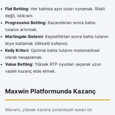
Flat Betting:
Her bahiste aynı tutarı oynamak. Riskli
değil, istikrarlı.
Progressive Betting:
Kazandıktan sonra bahis
tutarını artırmak.
Martingale Sistemi:
Kaybettikten sonra bahis tutarını
ikiye katlamak (dikkatli kullanın).
Kelly Kriteri:
Optimal bahis tutarını matematiksel
olarak hesaplamak.
Value Betting:
Yüksek RTP oyunları seçerek uzun
vadeli kazanç elde etmek.
Maxwin Platformunda Kazanç
Maxwin, yüksek kazanç potansiyeli sunan bir