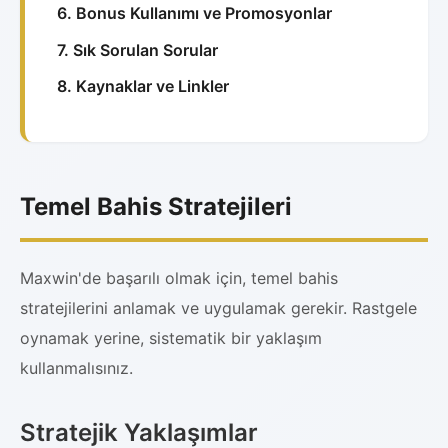
6. Bonus Kullanımı ve Promosyonlar
7. Sık Sorulan Sorular
8. Kaynaklar ve Linkler
Temel Bahis Stratejileri
Maxwin'de başarılı olmak için, temel bahis
stratejilerini anlamak ve uygulamak gerekir. Rastgele
oynamak yerine, sistematik bir yaklaşım
kullanmalısınız.
Stratejik Yaklaşımlar