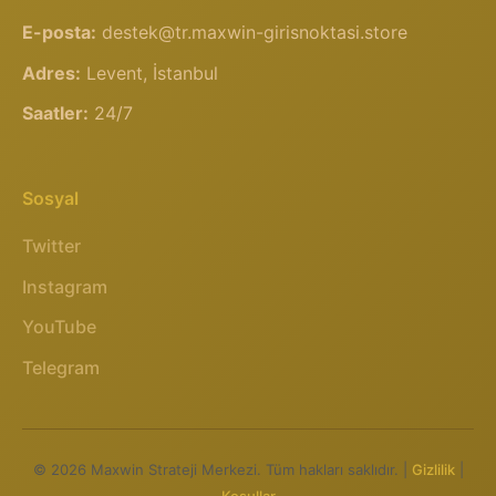
E-posta:
destek@tr.maxwin-girisnoktasi.store
Adres:
Levent, İstanbul
Saatler:
24/7
Sosyal
Twitter
Instagram
YouTube
Telegram
© 2026 Maxwin Strateji Merkezi. Tüm hakları saklıdır. |
Gizlilik
|