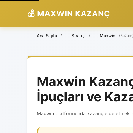
💰 MAXWIN KAZANÇ
Ana Sayfa
Strateji
Maxwin
Kazanç
Maxwin Kazanç R
İpuçları ve Kaz
Maxwin platformunda kazanç elde etmek için 