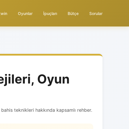
win
Oyunlar
İpuçları
Bütçe
Sorular
jileri, Oyun
 bahis teknikleri hakkında kapsamlı rehber.