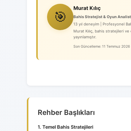
Murat Kılıç
🎯
Bahis Stratejist & Oyun Analist
13 yıl deneyim | Profesyonel Bah
Murat Kılıç, bahis stratejileri 
yayınlamıştır.
Son Güncelleme: 11 Temmuz 2026 |
Rehber Başlıkları
1. Temel Bahis Stratejileri