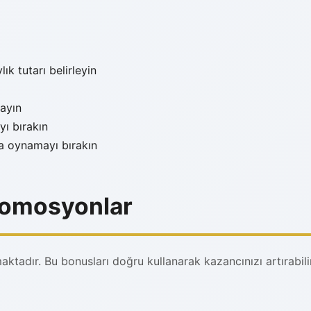
k tutarı belirleyin
ayın
yı bırakın
a oynamayı bırakın
romosyonlar
tadır. Bu bonusları doğru kullanarak kazancınızı artırabilir