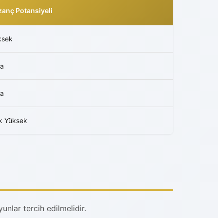
zanç Potansiyeli
ksek
ta
ta
k Yüksek
nlar tercih edilmelidir.