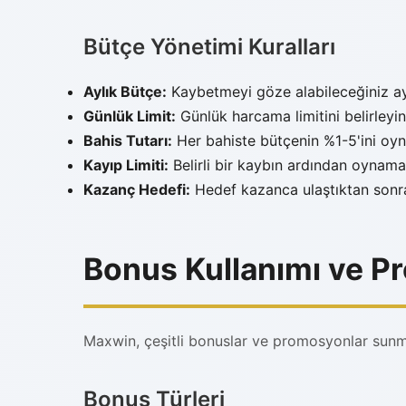
Bütçe Yönetimi Kuralları
Aylık Bütçe:
Kaybetmeyi göze alabileceğiniz aylı
Günlük Limit:
Günlük harcama limitini belirleyin
Bahis Tutarı:
Her bahiste bütçenin %1-5'ini oyn
Kayıp Limiti:
Belirli bir kaybın ardından oynama
Kazanç Hedefi:
Hedef kazanca ulaştıktan sonr
Bonus Kullanımı ve P
Maxwin, çeşitli bonuslar ve promosyonlar sunmak
Bonus Türleri