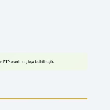
TP oranları açıkça belirtilmiştir.