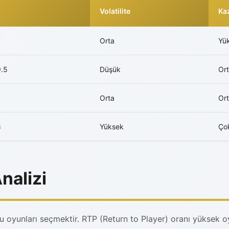
Volatilite
Ka
7
Orta
Yü
.5
Düşük
Or
Orta
Or
8
Yüksek
Ço
nalizi
oyunları seçmektir. RTP (Return to Player) oranı yüksek oyu