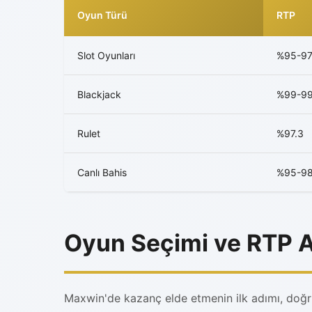
Oyun Türü
RTP
Slot Oyunları
%95-9
Blackjack
%99-99
Rulet
%97.3
Canlı Bahis
%95-9
Oyun Seçimi ve RTP A
Maxwin'de kazanç elde etmenin ilk adımı, doğru 