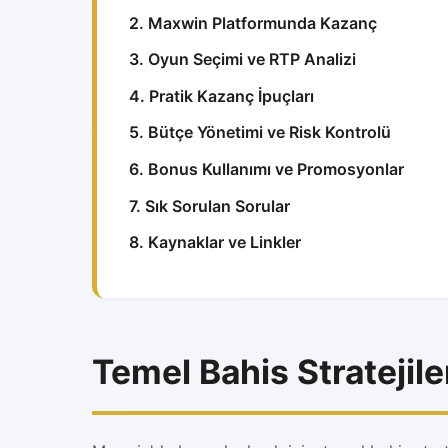
2. Maxwin Platformunda Kazanç
3. Oyun Seçimi ve RTP Analizi
4. Pratik Kazanç İpuçları
5. Bütçe Yönetimi ve Risk Kontrolü
6. Bonus Kullanımı ve Promosyonlar
7. Sık Sorulan Sorular
8. Kaynaklar ve Linkler
Temel Bahis Stratejile