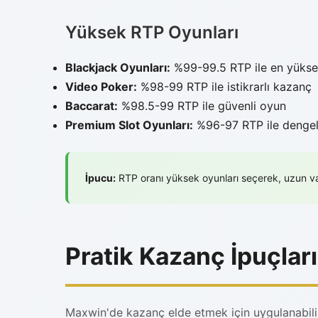
Yüksek RTP Oyunları
Blackjack Oyunları:
%99-99.5 RTP ile en yükse
Video Poker:
%98-99 RTP ile istikrarlı kazanç
Baccarat:
%98.5-99 RTP ile güvenli oyun
Premium Slot Oyunları:
%96-97 RTP ile dengel
İpucu:
RTP oranı yüksek oyunları seçerek, uzun vad
Pratik Kazanç İpuçları
Maxwin'de kazanç elde etmek için uygulanabilir i