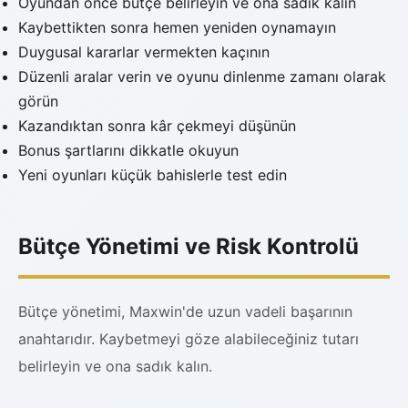
Oyundan önce bütçe belirleyin ve ona sadık kalın
Kaybettikten sonra hemen yeniden oynamayın
Duygusal kararlar vermekten kaçının
Düzenli aralar verin ve oyunu dinlenme zamanı olarak
görün
Kazandıktan sonra kâr çekmeyi düşünün
Bonus şartlarını dikkatle okuyun
Yeni oyunları küçük bahislerle test edin
Bütçe Yönetimi ve Risk Kontrolü
Bütçe yönetimi, Maxwin'de uzun vadeli başarının
anahtarıdır. Kaybetmeyi göze alabileceğiniz tutarı
belirleyin ve ona sadık kalın.