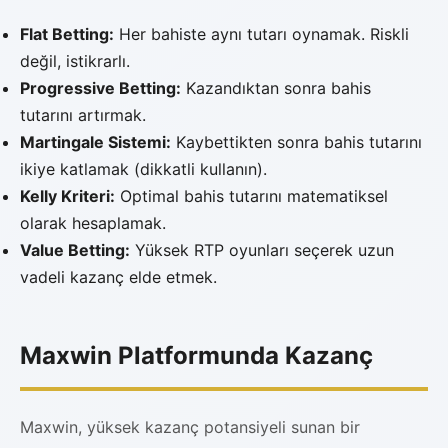
Flat Betting:
Her bahiste aynı tutarı oynamak. Riskli
değil, istikrarlı.
Progressive Betting:
Kazandıktan sonra bahis
tutarını artırmak.
Martingale Sistemi:
Kaybettikten sonra bahis tutarını
ikiye katlamak (dikkatli kullanın).
Kelly Kriteri:
Optimal bahis tutarını matematiksel
olarak hesaplamak.
Value Betting:
Yüksek RTP oyunları seçerek uzun
vadeli kazanç elde etmek.
Maxwin Platformunda Kazanç
Maxwin, yüksek kazanç potansiyeli sunan bir