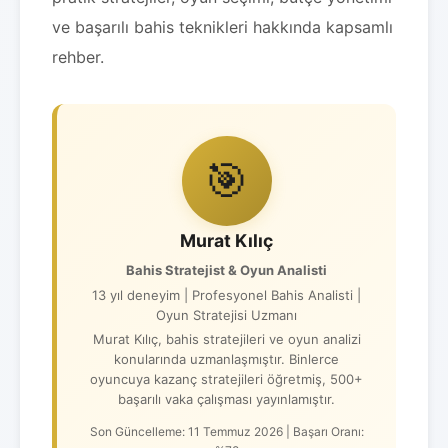
ve başarılı bahis teknikleri hakkında kapsamlı
rehber.
🎯
Murat Kılıç
Bahis Stratejist & Oyun Analisti
13 yıl deneyim | Profesyonel Bahis Analisti |
Oyun Stratejisi Uzmanı
Murat Kılıç, bahis stratejileri ve oyun analizi
konularında uzmanlaşmıştır. Binlerce
oyuncuya kazanç stratejileri öğretmiş, 500+
başarılı vaka çalışması yayınlamıştır.
Son Güncelleme: 11 Temmuz 2026 | Başarı Oranı: