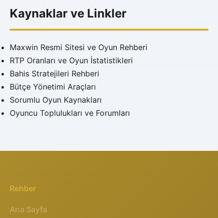
Kaynaklar ve Linkler
Maxwin Resmi Sitesi ve Oyun Rehberi
RTP Oranları ve Oyun İstatistikleri
Bahis Stratejileri Rehberi
Bütçe Yönetimi Araçları
Sorumlu Oyun Kaynakları
Oyuncu Toplulukları ve Forumları
Rehber
Ana Sayfa