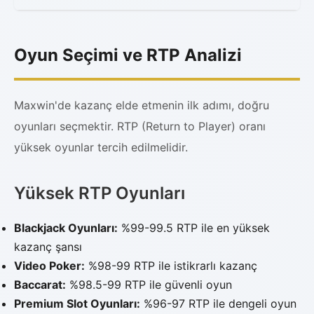
Oyun Seçimi ve RTP Analizi
Maxwin'de kazanç elde etmenin ilk adımı, doğru
oyunları seçmektir. RTP (Return to Player) oranı
yüksek oyunlar tercih edilmelidir.
Yüksek RTP Oyunları
Blackjack Oyunları:
%99-99.5 RTP ile en yüksek
kazanç şansı
Video Poker:
%98-99 RTP ile istikrarlı kazanç
Baccarat:
%98.5-99 RTP ile güvenli oyun
Premium Slot Oyunları:
%96-97 RTP ile dengeli oyun