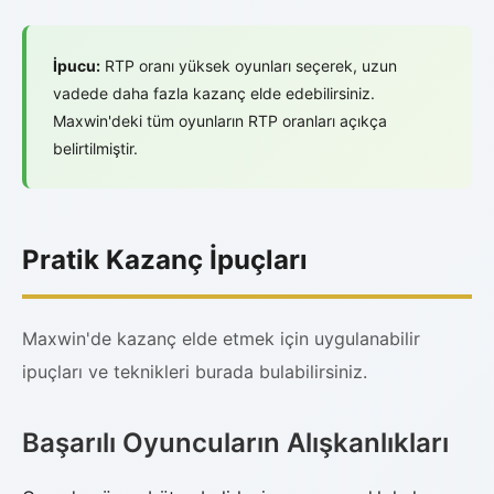
İpucu:
RTP oranı yüksek oyunları seçerek, uzun
vadede daha fazla kazanç elde edebilirsiniz.
Maxwin'deki tüm oyunların RTP oranları açıkça
belirtilmiştir.
Pratik Kazanç İpuçları
Maxwin'de kazanç elde etmek için uygulanabilir
ipuçları ve teknikleri burada bulabilirsiniz.
Başarılı Oyuncuların Alışkanlıkları