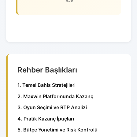
%78
Rehber Başlıkları
1. Temel Bahis Stratejileri
2. Maxwin Platformunda Kazanç
3. Oyun Seçimi ve RTP Analizi
4. Pratik Kazanç İpuçları
5. Bütçe Yönetimi ve Risk Kontrolü