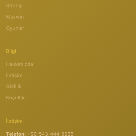
Strateji
Maxwin
Oyunlar
Bilgi
Hakkımızda
İletişim
Gizlilik
Koşullar
İletişim
Telefon:
+90-543-444-5566