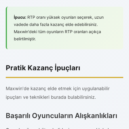
İpucu:
RTP oranı yüksek oyunları seçerek, uzun
vadede daha fazla kazanç elde edebilirsiniz.
Maxwin'deki tüm oyunların RTP oranları açıkça
belirtilmiştir.
Pratik Kazanç İpuçları
Maxwin'de kazanç elde etmek için uygulanabilir
ipuçları ve teknikleri burada bulabilirsiniz.
Başarılı Oyuncuların Alışkanlıkları