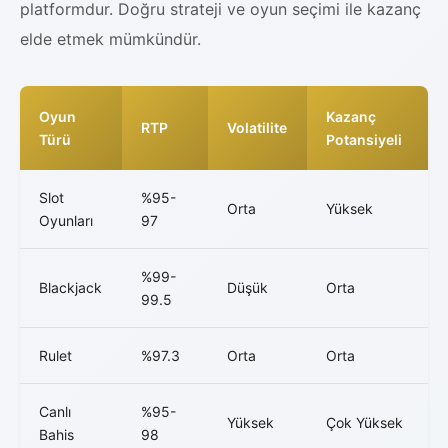
platformdur. Doğru strateji ve oyun seçimi ile kazanç
elde etmek mümkündür.
Oyun
Kazanç
RTP
Volatilite
Türü
Potansiyeli
Slot
%95-
Orta
Yüksek
Oyunları
97
%99-
Blackjack
Düşük
Orta
99.5
Rulet
%97.3
Orta
Orta
Canlı
%95-
Yüksek
Çok Yüksek
Bahis
98