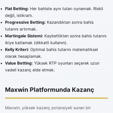
Flat Betting:
Her bahiste aynı tutarı oynamak. Riskli
değil, istikrarlı.
Progressive Betting:
Kazandıktan sonra bahis
tutarını artırmak.
Martingale Sistemi:
Kaybettikten sonra bahis tutarını
ikiye katlamak (dikkatli kullanın).
Kelly Kriteri:
Optimal bahis tutarını matematiksel
olarak hesaplamak.
Value Betting:
Yüksek RTP oyunları seçerek uzun
vadeli kazanç elde etmek.
Maxwin Platformunda Kazanç
Maxwin, yüksek kazanç potansiyeli sunan bir