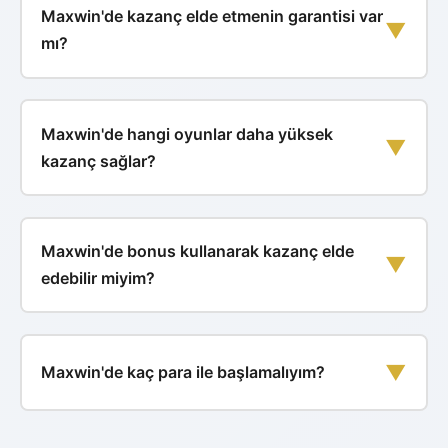
Maxwin'de kazanç elde etmenin garantisi var
▼
mı?
Maxwin'de hangi oyunlar daha yüksek
▼
kazanç sağlar?
Maxwin'de bonus kullanarak kazanç elde
▼
edebilir miyim?
▼
Maxwin'de kaç para ile başlamalıyım?