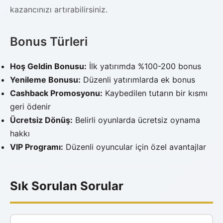
kazancınızı artırabilirsiniz.
Bonus Türleri
Hoş Geldin Bonusu:
İlk yatırımda %100-200 bonus
Yenileme Bonusu:
Düzenli yatırımlarda ek bonus
Cashback Promosyonu:
Kaybedilen tutarın bir kısmı
geri ödenir
Ücretsiz Dönüş:
Belirli oyunlarda ücretsiz oynama
hakkı
VIP Programı:
Düzenli oyuncular için özel avantajlar
Sık Sorulan Sorular