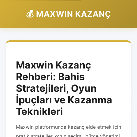
💰 MAXWIN KAZANÇ
Maxwin Kazanç
Rehberi: Bahis
Stratejileri, Oyun
İpuçları ve Kazanma
Teknikleri
Maxwin platformunda kazanç elde etmek için
pratik stratejiler, oyun seçimi, bütçe yönetimi