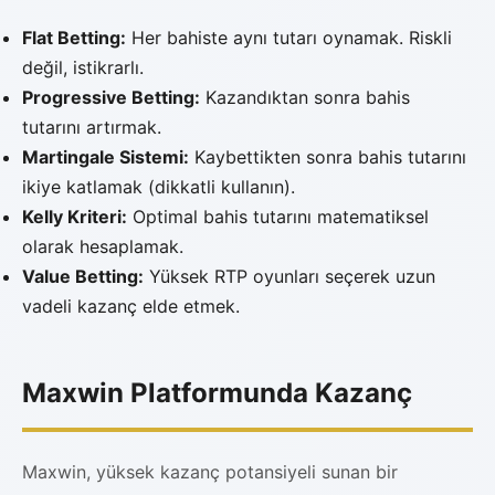
Flat Betting:
Her bahiste aynı tutarı oynamak. Riskli
değil, istikrarlı.
Progressive Betting:
Kazandıktan sonra bahis
tutarını artırmak.
Martingale Sistemi:
Kaybettikten sonra bahis tutarını
ikiye katlamak (dikkatli kullanın).
Kelly Kriteri:
Optimal bahis tutarını matematiksel
olarak hesaplamak.
Value Betting:
Yüksek RTP oyunları seçerek uzun
vadeli kazanç elde etmek.
Maxwin Platformunda Kazanç
Maxwin, yüksek kazanç potansiyeli sunan bir