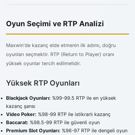
Oyun Seçimi ve RTP Analizi
Maxwin'de kazanç elde etmenin ilk adımı, doğru
oyunları seçmektir. RTP (Return to Player) oranı
yüksek oyunlar tercih edilmelidir.
Yüksek RTP Oyunları
Blackjack Oyunları:
%99-99.5 RTP ile en yüksek
kazanç şansı
Video Poker:
%98-99 RTP ile istikrarlı kazanç
Baccarat:
%98.5-99 RTP ile güvenli oyun
Premium Slot Oyunları:
%96-97 RTP ile dengeli oyun