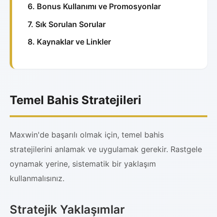
6. Bonus Kullanımı ve Promosyonlar
7. Sık Sorulan Sorular
8. Kaynaklar ve Linkler
Temel Bahis Stratejileri
Maxwin'de başarılı olmak için, temel bahis
stratejilerini anlamak ve uygulamak gerekir. Rastgele
oynamak yerine, sistematik bir yaklaşım
kullanmalısınız.
Stratejik Yaklaşımlar